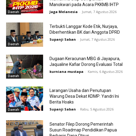
Manokwari pada Acara PKKMB IHTP
Jaga Melanesia
-
Jumat, 7 Agustus 2026
Daerah
Terbukti Langgar Kode Etik, Nurjaya,
Diberhentikan BK dari Anggota DPRD
Supanji Saban
-
Jumat, 7 Agustus 2026
Daerah
Dugaan Keracunan MBG di Jayapura,
Jaqualine Kafiar Dorong Evaluasi Total
kurniana mustapa
-
Kamis, 6 Agustus 2026
Daerah
Larangan Usaha dan Penutupan
Warung Desa Dekat KDMP: Yandri Ini
Berita Hoaks
Supanji Saban
-
Rabu, 5 Agustus 2026
Daerah
Senator Filep Dorong Pemerintah
Susun Roadmap Pendidikan Papua
Berbasis Dana Otsus