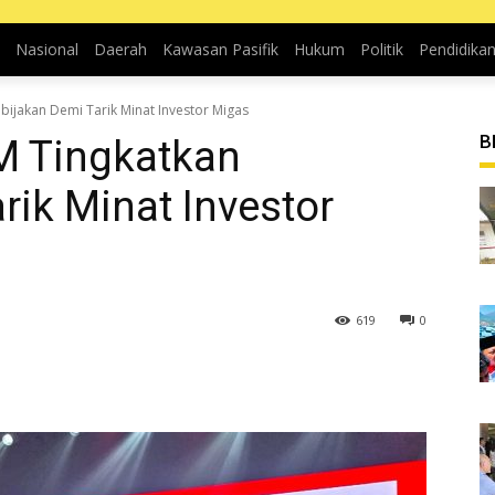
Nasional
Daerah
Kawasan Pasifik
Hukum
Politik
Pendidika
ijakan Demi Tarik Minat Investor Migas
B
M Tingkatkan
rik Minat Investor
619
0