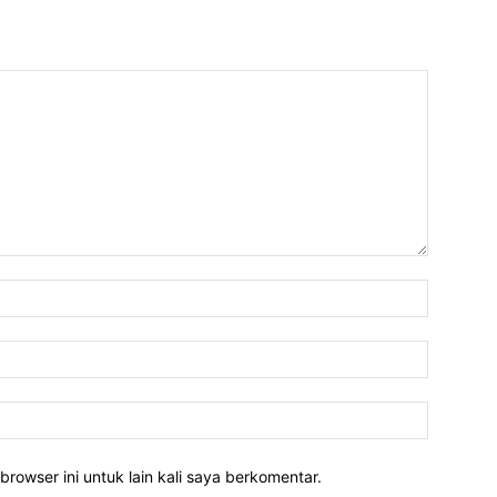
Nama:*
Email:*
Website:
rowser ini untuk lain kali saya berkomentar.