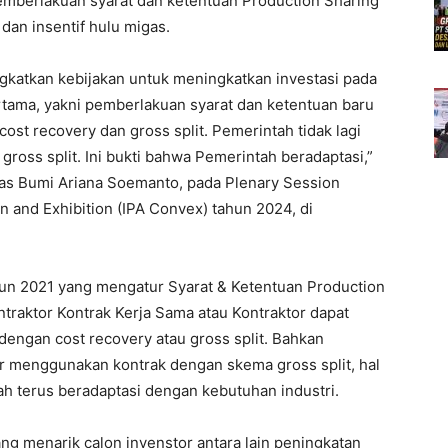
pemberlakuan syarat dan ketentuan Production Sharing
dan insentif hulu migas.
katkan kebijakan untuk meningkatkan investasi pada
rtama, yakni pemberlakuan syarat dan ketentuan baru
cost recovery dan gross split. Pemerintah tidak lagi
oss split. Ini bukti bahwa Pemerintah beradaptasi,”
as Bumi Ariana Soemanto, pada Plenary Session
 and Exhibition (IPA Convex) tahun 2024, di
un 2021 yang mengatur Syarat & Ketentuan Production
ntraktor Kontrak Kerja Sama atau Kontraktor dapat
 dengan cost recovery atau gross split. Bahkan
or menggunakan kontrak dengan skema gross split, hal
ah terus beradaptasi dengan kebutuhan industri.
g menarik calon invenstor antara lain peningkatan