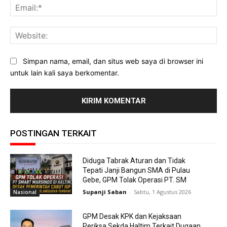
Ema
Web
Simpan nama, email, dan situs web saya di browser ini
untuk lain kali saya berkomentar.
POSTINGAN TERKAIT
Diduga Tabrak Aturan dan Tidak
Tepati Janji Bangun SMA di Pulau
Gebe, GPM Tolak Operasi PT. SM
Supanji Saban
-
Sabtu, 1 Agustus 2026
Nasional
GPM Desak KPK dan Kejaksaan
Periksa Sekda Haltim Terkait Dugaan