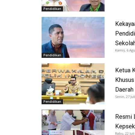
Pendidikan
Kekaya
Pendidi
Sekola
Kamis, 6 Agu
Pendidikan
Ketua K
Khusus
Daerah
Senin, 27 Jul
Pendidikan
Resmi 
Kepsek
Rabu, 22 Juli