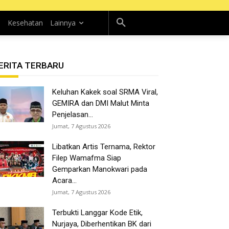
n
Kesehatan
Lainnya
ERITA TERBARU
Keluhan Kakek soal SRMA Viral,
GEMIRA dan DMI Malut Minta
Penjelasan...
Jumat, 7 Agustus 2026
Libatkan Artis Ternama, Rektor
Filep Wamafma Siap
Gemparkan Manokwari pada
Acara...
Jumat, 7 Agustus 2026
Terbukti Langgar Kode Etik,
Nurjaya, Diberhentikan BK dari