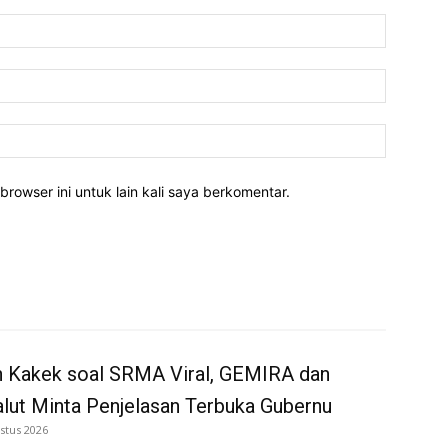
Nama:*
Email:*
Website:
rowser ini untuk lain kali saya berkomentar.
n Kakek soal SRMA Viral, GEMIRA dan
ut Minta Penjelasan Terbuka Gubernu
stus 2026