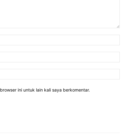
Nama:*
Email:*
Website:
rowser ini untuk lain kali saya berkomentar.