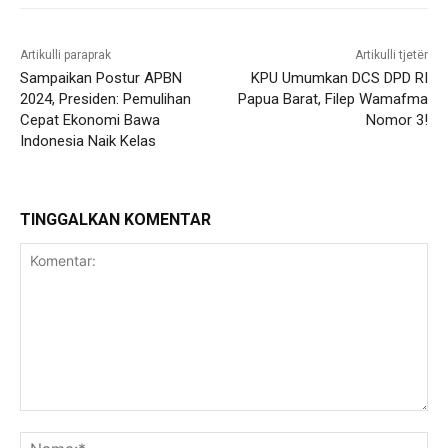
Artikulli paraprak
Artikulli tjetër
Sampaikan Postur APBN
KPU Umumkan DCS DPD RI
2024, Presiden: Pemulihan
Papua Barat, Filep Wamafma
Cepat Ekonomi Bawa
Nomor 3!
Indonesia Naik Kelas
TINGGALKAN KOMENTAR
Komentar:
Na