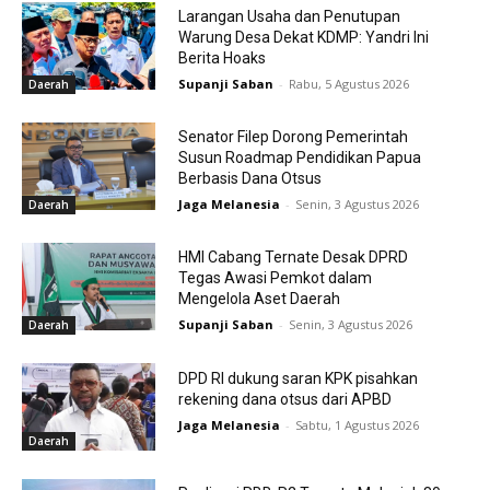
Larangan Usaha dan Penutupan
Warung Desa Dekat KDMP: Yandri Ini
Berita Hoaks
Supanji Saban
-
Rabu, 5 Agustus 2026
Daerah
Senator Filep Dorong Pemerintah
Susun Roadmap Pendidikan Papua
Berbasis Dana Otsus
Jaga Melanesia
-
Senin, 3 Agustus 2026
Daerah
HMI Cabang Ternate Desak DPRD
Tegas Awasi Pemkot dalam
Mengelola Aset Daerah
Supanji Saban
-
Senin, 3 Agustus 2026
Daerah
DPD RI dukung saran KPK pisahkan
rekening dana otsus dari APBD
Jaga Melanesia
-
Sabtu, 1 Agustus 2026
Daerah