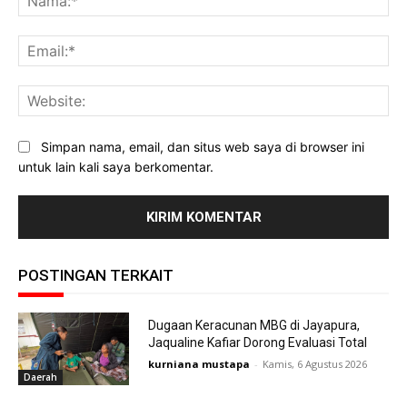
Ema
Web
Simpan nama, email, dan situs web saya di browser ini
untuk lain kali saya berkomentar.
POSTINGAN TERKAIT
Dugaan Keracunan MBG di Jayapura,
Jaqualine Kafiar Dorong Evaluasi Total
kurniana mustapa
-
Kamis, 6 Agustus 2026
Daerah