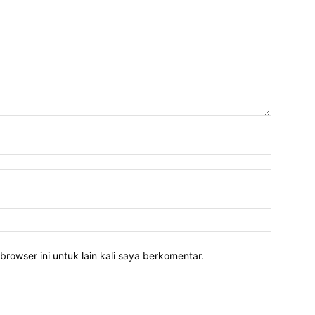
Nama:*
Email:*
Website:
rowser ini untuk lain kali saya berkomentar.