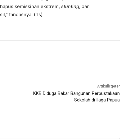
nghapus kemiskinan ekstrem,
stunting
, dan
l,” tandasnya. (rls)
Artikulli tjetër
KKB Diduga Bakar Bangunan Perpustakaan
n
Sekolah di Ilaga Papua