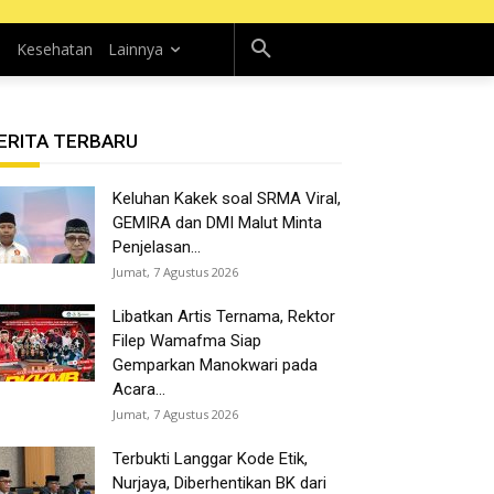
n
Kesehatan
Lainnya
ERITA TERBARU
Keluhan Kakek soal SRMA Viral,
GEMIRA dan DMI Malut Minta
Penjelasan...
Jumat, 7 Agustus 2026
Libatkan Artis Ternama, Rektor
Filep Wamafma Siap
Gemparkan Manokwari pada
Acara...
Jumat, 7 Agustus 2026
Terbukti Langgar Kode Etik,
Nurjaya, Diberhentikan BK dari