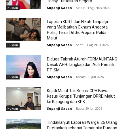
Tacoy Tuntaskan Segera
Supanji Saban
-
Selasa, 4 Agustus 2026
Hukum
Laporan KDRT dan Nikah Tanpa Ijin
yang Melibatkan Oknum Anggota
Polisi, Terus Dilidik Propam Polda
Malut
Supanji Saban
-
Sabtu, 1 Agustus 2026
Hukum
Diduga Tabrak Aturan FORMALINTANG
Desak APH Tangkap dan Adili Pemilik
PT. SM
Supanji Saban
-
Kamis, 30 Juli 2026
Hukum
Kejati Malut Tak Becus: CPH Bawa
Kasus Korupsi Tunjangan DPRD Malut
ke Kejagung dan KPK
Supanji Saban
-
Rabu, 29 Juli 2026
Hukum
Tindaklanjuti Laporan Warga, 26 Orang
Ditetapkan sebagai Tersangka Dugaan