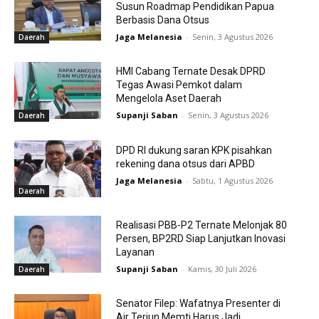
Susun Roadmap Pendidikan Papua
Berbasis Dana Otsus
Jaga Melanesia
-
Senin, 3 Agustus 2026
Daerah
HMI Cabang Ternate Desak DPRD
Tegas Awasi Pemkot dalam
Mengelola Aset Daerah
Supanji Saban
-
Senin, 3 Agustus 2026
Daerah
DPD RI dukung saran KPK pisahkan
rekening dana otsus dari APBD
Jaga Melanesia
-
Sabtu, 1 Agustus 2026
Daerah
Realisasi PBB-P2 Ternate Melonjak 80
Persen, BP2RD Siap Lanjutkan Inovasi
Layanan
Supanji Saban
-
Kamis, 30 Juli 2026
Daerah
Senator Filep: Wafatnya Presenter di
Air Terjun Memti Harus Jadi