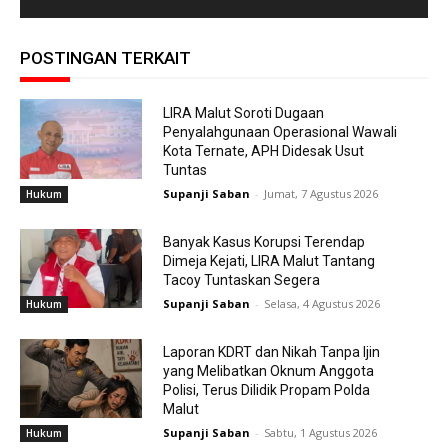
POSTINGAN TERKAIT
LIRA Malut Soroti Dugaan
Penyalahgunaan Operasional Wawali
Kota Ternate, APH Didesak Usut
Tuntas
Supanji Saban
-
Jumat, 7 Agustus 2026
Hukum
Banyak Kasus Korupsi Terendap
Dimeja Kejati, LIRA Malut Tantang
Tacoy Tuntaskan Segera
Supanji Saban
-
Selasa, 4 Agustus 2026
Hukum
Laporan KDRT dan Nikah Tanpa Ijin
yang Melibatkan Oknum Anggota
Polisi, Terus Dilidik Propam Polda
Malut
Supanji Saban
-
Sabtu, 1 Agustus 2026
Hukum