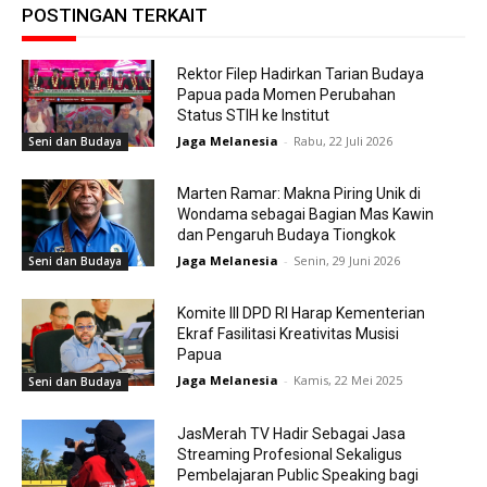
POSTINGAN TERKAIT
Rektor Filep Hadirkan Tarian Budaya
Papua pada Momen Perubahan
Status STIH ke Institut
Jaga Melanesia
-
Rabu, 22 Juli 2026
Seni dan Budaya
Marten Ramar: Makna Piring Unik di
Wondama sebagai Bagian Mas Kawin
dan Pengaruh Budaya Tiongkok
Jaga Melanesia
-
Senin, 29 Juni 2026
Seni dan Budaya
Komite III DPD RI Harap Kementerian
Ekraf Fasilitasi Kreativitas Musisi
Papua
Jaga Melanesia
-
Kamis, 22 Mei 2025
Seni dan Budaya
JasMerah TV Hadir Sebagai Jasa
Streaming Profesional Sekaligus
Pembelajaran Public Speaking bagi