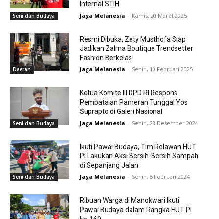
Internal STIH
Jaga Melanesia
-
Kamis, 20 Maret 2025
Seni dan Budaya
Resmi Dibuka, Zety Musthofa Siap
Jadikan Zalma Boutique Trendsetter
Fashion Berkelas
Jaga Melanesia
-
Senin, 10 Februari 2025
Daerah
Ketua Komite III DPD RI Respons
Pembatalan Pameran Tunggal Yos
Suprapto di Galeri Nasional
Jaga Melanesia
-
Senin, 23 Desember 2024
Seni dan Budaya
Ikuti Pawai Budaya, Tim Relawan HUT
PI Lakukan Aksi Bersih-Bersih Sampah
di Sepanjang Jalan
Jaga Melanesia
-
Senin, 5 Februari 2024
Seni dan Budaya
Ribuan Warga di Manokwari Ikuti
Pawai Budaya dalam Rangka HUT PI