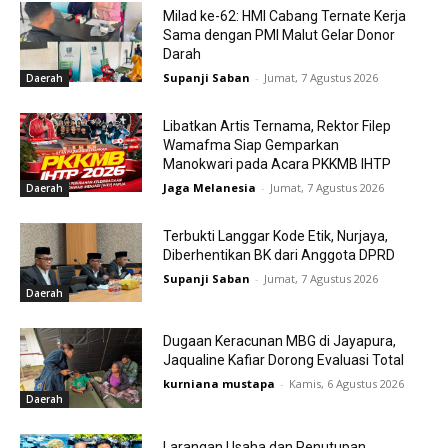
Milad ke-62: HMI Cabang Ternate Kerja
Sama dengan PMI Malut Gelar Donor
Darah
Supanji Saban
-
Jumat, 7 Agustus 2026
Daerah
Libatkan Artis Ternama, Rektor Filep
Wamafma Siap Gemparkan
Manokwari pada Acara PKKMB IHTP
Jaga Melanesia
-
Jumat, 7 Agustus 2026
Daerah
Terbukti Langgar Kode Etik, Nurjaya,
Diberhentikan BK dari Anggota DPRD
Supanji Saban
-
Jumat, 7 Agustus 2026
Daerah
Dugaan Keracunan MBG di Jayapura,
Jaqualine Kafiar Dorong Evaluasi Total
kurniana mustapa
-
Kamis, 6 Agustus 2026
Daerah
Larangan Usaha dan Penutupan