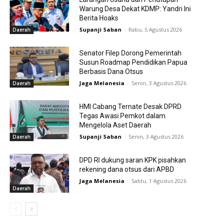
Warung Desa Dekat KDMP: Yandri Ini
Berita Hoaks
Supanji Saban
-
Rabu, 5 Agustus 2026
Daerah
Senator Filep Dorong Pemerintah
Susun Roadmap Pendidikan Papua
Berbasis Dana Otsus
Jaga Melanesia
-
Senin, 3 Agustus 2026
Daerah
HMI Cabang Ternate Desak DPRD
Tegas Awasi Pemkot dalam
Mengelola Aset Daerah
Supanji Saban
-
Senin, 3 Agustus 2026
Daerah
DPD RI dukung saran KPK pisahkan
rekening dana otsus dari APBD
Jaga Melanesia
-
Sabtu, 1 Agustus 2026
Daerah