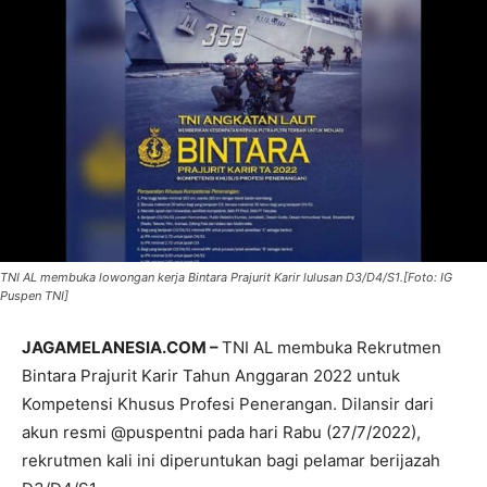
TNI AL membuka lowongan kerja Bintara Prajurit Karir lulusan D3/D4/S1.[Foto: IG
Puspen TNI]
JAGAMELANESIA.COM –
TNI AL membuka Rekrutmen
Bintara Prajurit Karir Tahun Anggaran 2022 untuk
Kompetensi Khusus Profesi Penerangan. Dilansir dari
akun resmi @puspentni pada hari Rabu (27/7/2022),
rekrutmen kali ini diperuntukan bagi pelamar berijazah