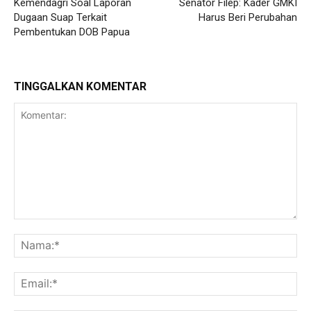
Kemendagri Soal Laporan
Senator Filep: Kader GMKI
Dugaan Suap Terkait
Harus Beri Perubahan
Pembentukan DOB Papua
TINGGALKAN KOMENTAR
Komentar:
Na
Ema