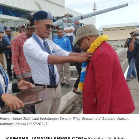
Penyambutan GMKI saat kedatangan Senator Filep Wamafma di Bandara Utarom,
Kaimana, Selasa (26/7/2022).
KAIMANA, JAGAMELANESIA.COM –
Senator Dr. Filep