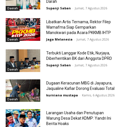
Darah
Supanji Saban
-
Jumat, 7 Agustus 2026
Daerah
Libatkan Artis Ternama, Rektor Filep
Wamafma Siap Gemparkan
Manokwari pada Acara PKKMB IHTP
Jaga Melanesia
-
Jumat, 7 Agustus 2026
Daerah
Terbukti Langgar Kode Etik, Nurjaya,
Diberhentikan BK dari Anggota DPRD
Supanji Saban
-
Jumat, 7 Agustus 2026
Daerah
Dugaan Keracunan MBG di Jayapura,
Jaqualine Kafiar Dorong Evaluasi Total
kurniana mustapa
-
Kamis, 6 Agustus 2026
Daerah
Larangan Usaha dan Penutupan
Warung Desa Dekat KDMP: Yandri Ini
Berita Hoaks