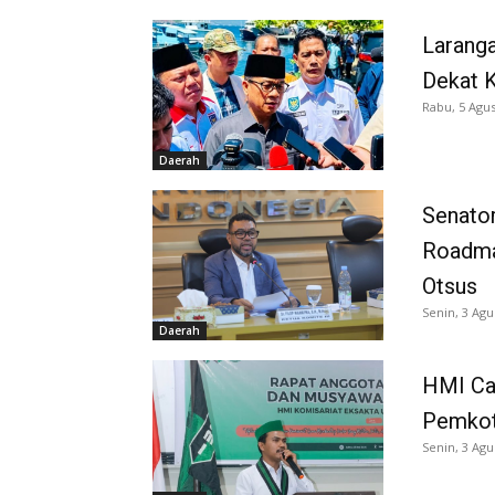
Larang
Dekat K
Rabu, 5 Agus
Daerah
Senator
Roadma
Otsus
Senin, 3 Agu
Daerah
HMI Ca
Pemkot
Senin, 3 Agu