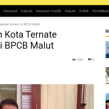
Nasional
Daerah
Kawasan Pasifik
Hukum
Politik
Pendidika
akukan Kunker Di BPCB Malut
B
 Kota Ternate
i BPCB Malut
1335
0