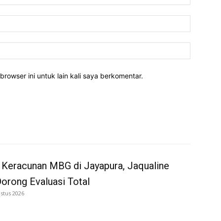
Email:*
Website:
rowser ini untuk lain kali saya berkomentar.
 Keracunan MBG di Jayapura, Jaqualine
Dorong Evaluasi Total
stus 2026