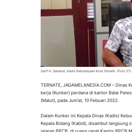
Sarif H. Sabatun, Kadis Kebudayaan Kota Ternate. (Foto ST).
TERNATE, JAGAMELANESIA.COM – Dinas Keb
kerja (Kunker) perdana di kantor Balai Pel
(Malut), pada Jum’at, 10 Febuari 2022.
Dalam Kunker ini Kepala Dinas (Kadis) Kebu
Kepala Bidang (Kabid), disambut langsung o
jajaran BPCB, di ruang rapat Kantor BPCB M