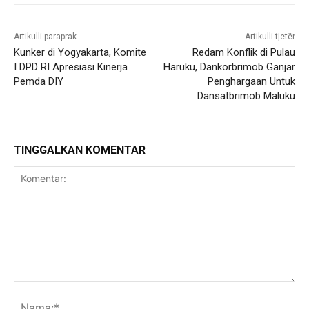
Artikulli paraprak
Artikulli tjetër
Kunker di Yogyakarta, Komite
Redam Konflik di Pulau
I DPD RI Apresiasi Kinerja
Haruku, Dankorbrimob Ganjar
Pemda DIY
Penghargaan Untuk
Dansatbrimob Maluku
TINGGALKAN KOMENTAR
Komentar:
Na