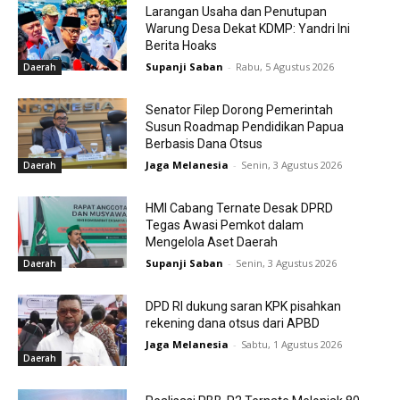
Larangan Usaha dan Penutupan
Warung Desa Dekat KDMP: Yandri Ini
Berita Hoaks
Supanji Saban
-
Rabu, 5 Agustus 2026
Daerah
Senator Filep Dorong Pemerintah
Susun Roadmap Pendidikan Papua
Berbasis Dana Otsus
Jaga Melanesia
-
Senin, 3 Agustus 2026
Daerah
HMI Cabang Ternate Desak DPRD
Tegas Awasi Pemkot dalam
Mengelola Aset Daerah
Supanji Saban
-
Senin, 3 Agustus 2026
Daerah
DPD RI dukung saran KPK pisahkan
rekening dana otsus dari APBD
Jaga Melanesia
-
Sabtu, 1 Agustus 2026
Daerah