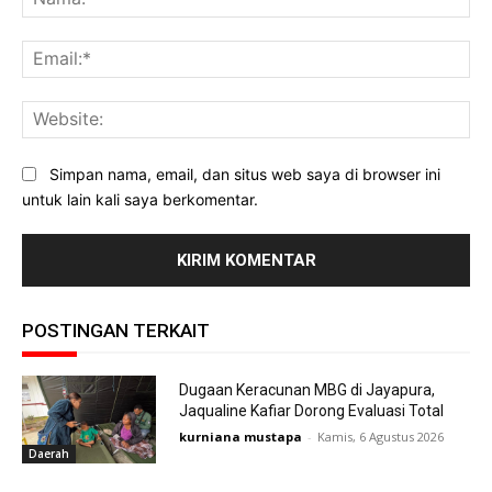
Ema
Web
Simpan nama, email, dan situs web saya di browser ini
untuk lain kali saya berkomentar.
POSTINGAN TERKAIT
Dugaan Keracunan MBG di Jayapura,
Jaqualine Kafiar Dorong Evaluasi Total
kurniana mustapa
-
Kamis, 6 Agustus 2026
Daerah