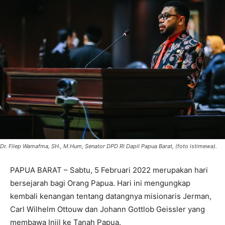
Dr. Filep Wamafma, SH., M.Hum, Senator DPD RI Dapil Papua Barat, (foto istimewa).
PAPUA BARAT – Sabtu, 5 Februari 2022 merupakan hari
bersejarah bagi Orang Papua. Hari ini mengungkap
kembali kenangan tentang datangnya misionaris Jerman,
Carl Wilhelm Ottouw dan Johann Gottlob Geissler yang
membawa Injil ke Tanah Papua.