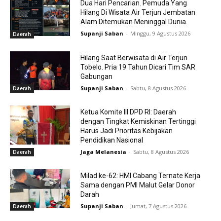
Dua Hari Pencarian. Pemuda Yang
Hilang Di Wisata Air Terjun Jembatan
Alam Ditemukan Meninggal Dunia.
Supanji Saban
-
Minggu, 9 Agustus 2026
Daerah
Hilang Saat Berwisata di Air Terjun
Tobelo. Pria 19 Tahun Dicari Tim SAR
Gabungan
Supanji Saban
-
Sabtu, 8 Agustus 2026
Daerah
Ketua Komite III DPD RI: Daerah
dengan Tingkat Kemiskinan Tertinggi
Harus Jadi Prioritas Kebijakan
Pendidikan Nasional
Jaga Melanesia
-
Sabtu, 8 Agustus 2026
Daerah
Milad ke-62: HMI Cabang Ternate Kerja
Sama dengan PMI Malut Gelar Donor
Darah
Supanji Saban
-
Jumat, 7 Agustus 2026
Daerah