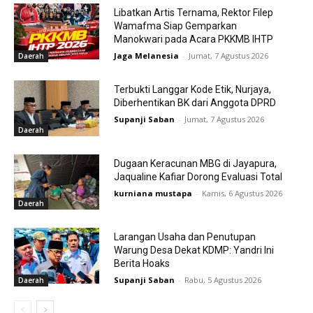
Libatkan Artis Ternama, Rektor Filep
Wamafma Siap Gemparkan
Manokwari pada Acara PKKMB IHTP
Jaga Melanesia
-
Jumat, 7 Agustus 2026
Daerah
Terbukti Langgar Kode Etik, Nurjaya,
Diberhentikan BK dari Anggota DPRD
Supanji Saban
-
Jumat, 7 Agustus 2026
Daerah
Dugaan Keracunan MBG di Jayapura,
Jaqualine Kafiar Dorong Evaluasi Total
kurniana mustapa
-
Kamis, 6 Agustus 2026
Daerah
Larangan Usaha dan Penutupan
Warung Desa Dekat KDMP: Yandri Ini
Berita Hoaks
Supanji Saban
-
Rabu, 5 Agustus 2026
Daerah