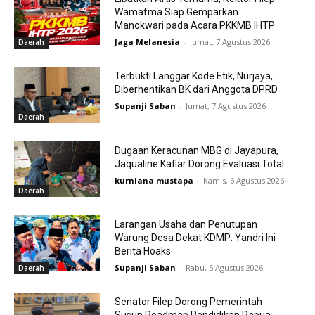
Wamafma Siap Gemparkan
Manokwari pada Acara PKKMB IHTP
Jaga Melanesia
-
Jumat, 7 Agustus 2026
Daerah
Terbukti Langgar Kode Etik, Nurjaya,
Diberhentikan BK dari Anggota DPRD
Supanji Saban
-
Jumat, 7 Agustus 2026
Daerah
Dugaan Keracunan MBG di Jayapura,
Jaqualine Kafiar Dorong Evaluasi Total
kurniana mustapa
-
Kamis, 6 Agustus 2026
Daerah
Larangan Usaha dan Penutupan
Warung Desa Dekat KDMP: Yandri Ini
Berita Hoaks
Supanji Saban
-
Rabu, 5 Agustus 2026
Daerah
Senator Filep Dorong Pemerintah