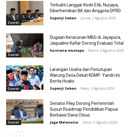
Terbukti Langgar Kode Etik, Nurjaya,
Diberhentikan BK dari Anggota DPRD
Supanji Saban
-
Jumat, 7 Agustus 2026
Daerah
Dugaan Keracunan MBG di Jayapura,
Jaqualine Kafiar Dorong Evaluasi Total
kurniana mustapa
-
Kamis, 6 Agustus 2026
Daerah
Larangan Usaha dan Penutupan
Warung Desa Dekat KDMP: Yandri Ini
Berita Hoaks
Supanji Saban
-
Rabu, 5 Agustus 2026
Daerah
Senator Filep Dorong Pemerintah
Susun Roadmap Pendidikan Papua
Berbasis Dana Otsus
Jaga Melanesia
-
Senin, 3 Agustus 2026
Daerah