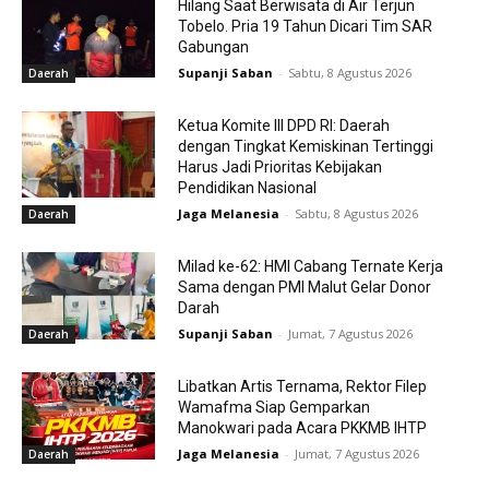
Hilang Saat Berwisata di Air Terjun
Tobelo. Pria 19 Tahun Dicari Tim SAR
Gabungan
Supanji Saban
-
Sabtu, 8 Agustus 2026
Daerah
Ketua Komite III DPD RI: Daerah
dengan Tingkat Kemiskinan Tertinggi
Harus Jadi Prioritas Kebijakan
Pendidikan Nasional
Jaga Melanesia
-
Sabtu, 8 Agustus 2026
Daerah
Milad ke-62: HMI Cabang Ternate Kerja
Sama dengan PMI Malut Gelar Donor
Darah
Supanji Saban
-
Jumat, 7 Agustus 2026
Daerah
Libatkan Artis Ternama, Rektor Filep
Wamafma Siap Gemparkan
Manokwari pada Acara PKKMB IHTP
Jaga Melanesia
-
Jumat, 7 Agustus 2026
Daerah