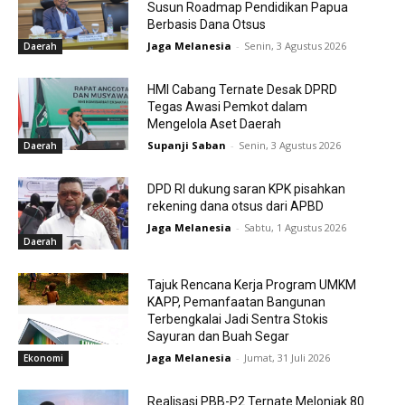
Susun Roadmap Pendidikan Papua
Berbasis Dana Otsus
Jaga Melanesia
-
Senin, 3 Agustus 2026
Daerah
HMI Cabang Ternate Desak DPRD
Tegas Awasi Pemkot dalam
Mengelola Aset Daerah
Supanji Saban
-
Senin, 3 Agustus 2026
Daerah
DPD RI dukung saran KPK pisahkan
rekening dana otsus dari APBD
Jaga Melanesia
-
Sabtu, 1 Agustus 2026
Daerah
Tajuk Rencana Kerja Program UMKM
KAPP, Pemanfaatan Bangunan
Terbengkalai Jadi Sentra Stokis
Sayuran dan Buah Segar
Jaga Melanesia
-
Jumat, 31 Juli 2026
Ekonomi
Realisasi PBB-P2 Ternate Melonjak 80