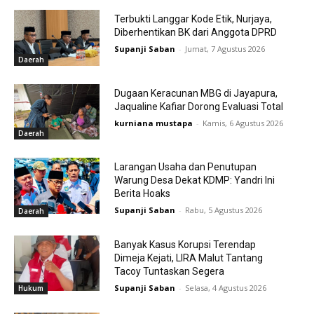
Terbukti Langgar Kode Etik, Nurjaya,
Diberhentikan BK dari Anggota DPRD
Supanji Saban
-
Jumat, 7 Agustus 2026
Daerah
Dugaan Keracunan MBG di Jayapura,
Jaqualine Kafiar Dorong Evaluasi Total
kurniana mustapa
-
Kamis, 6 Agustus 2026
Daerah
Larangan Usaha dan Penutupan
Warung Desa Dekat KDMP: Yandri Ini
Berita Hoaks
Supanji Saban
-
Rabu, 5 Agustus 2026
Daerah
Banyak Kasus Korupsi Terendap
Dimeja Kejati, LIRA Malut Tantang
Tacoy Tuntaskan Segera
Supanji Saban
-
Selasa, 4 Agustus 2026
Hukum