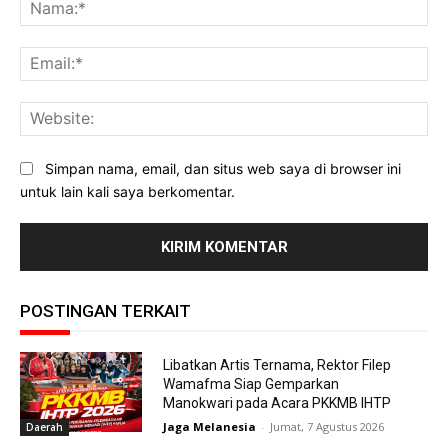
Na
Ema
Web
Simpan nama, email, dan situs web saya di browser ini
untuk lain kali saya berkomentar.
POSTINGAN TERKAIT
Libatkan Artis Ternama, Rektor Filep
Wamafma Siap Gemparkan
Manokwari pada Acara PKKMB IHTP
Jaga Melanesia
-
Jumat, 7 Agustus 2026
Daerah