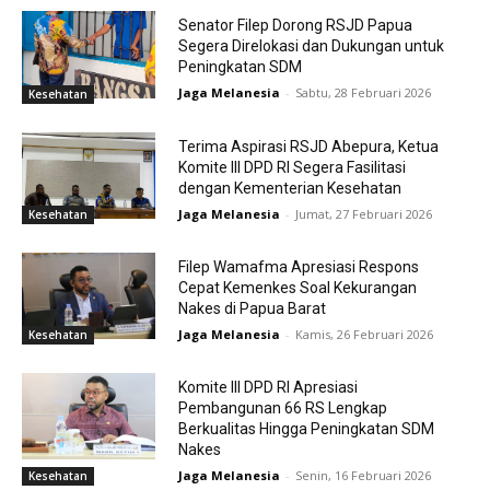
Senator Filep Dorong RSJD Papua
Segera Direlokasi dan Dukungan untuk
Peningkatan SDM
Jaga Melanesia
-
Sabtu, 28 Februari 2026
Kesehatan
Terima Aspirasi RSJD Abepura, Ketua
Komite III DPD RI Segera Fasilitasi
dengan Kementerian Kesehatan
Jaga Melanesia
-
Jumat, 27 Februari 2026
Kesehatan
Filep Wamafma Apresiasi Respons
Cepat Kemenkes Soal Kekurangan
Nakes di Papua Barat
Jaga Melanesia
-
Kamis, 26 Februari 2026
Kesehatan
Komite III DPD RI Apresiasi
Pembangunan 66 RS Lengkap
Berkualitas Hingga Peningkatan SDM
Nakes
Jaga Melanesia
-
Senin, 16 Februari 2026
Kesehatan