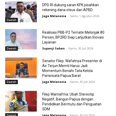
DPD RI dukung saran KPK pisahkan
rekening dana otsus dari APBD
Jaga Melanesia
-
Sabtu, 1 Agustus 2026
Daerah
Realisasi PBB-P2 Ternate Melonjak 80
Persen, BP2RD Siap Lanjutkan Inovasi
Layanan
Supanji Saban
-
Kamis, 30 Juli 2026
Daerah
Senator Filep: Wafatnya Presenter di
Air Terjun Memti Harus Jadi
Momentum Benahi Tata Kelola
Pariwisata Papua Barat
Jaga Melanesia
-
Kamis, 30 Juli 2026
Daerah
Filep Wamafma: Ubah Stereotip
Negatif, Bangun Papua dengan
Pendidikan Bermutu dan Penguatan
SDM
Jaga Melanesia
-
Kamis, 30 Juli 2026
Daerah