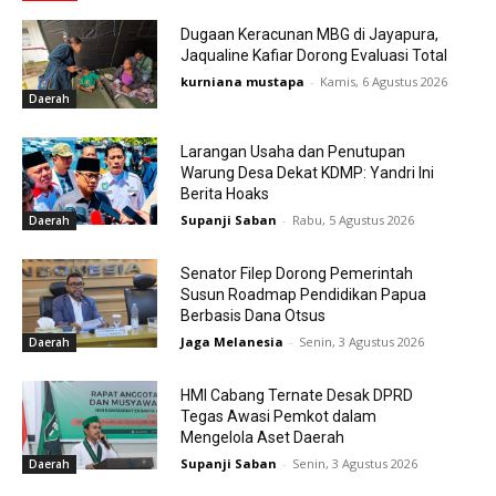
Dugaan Keracunan MBG di Jayapura,
Jaqualine Kafiar Dorong Evaluasi Total
kurniana mustapa
-
Kamis, 6 Agustus 2026
Daerah
Larangan Usaha dan Penutupan
Warung Desa Dekat KDMP: Yandri Ini
Berita Hoaks
Supanji Saban
-
Rabu, 5 Agustus 2026
Daerah
Senator Filep Dorong Pemerintah
Susun Roadmap Pendidikan Papua
Berbasis Dana Otsus
Jaga Melanesia
-
Senin, 3 Agustus 2026
Daerah
HMI Cabang Ternate Desak DPRD
Tegas Awasi Pemkot dalam
Mengelola Aset Daerah
Supanji Saban
-
Senin, 3 Agustus 2026
Daerah