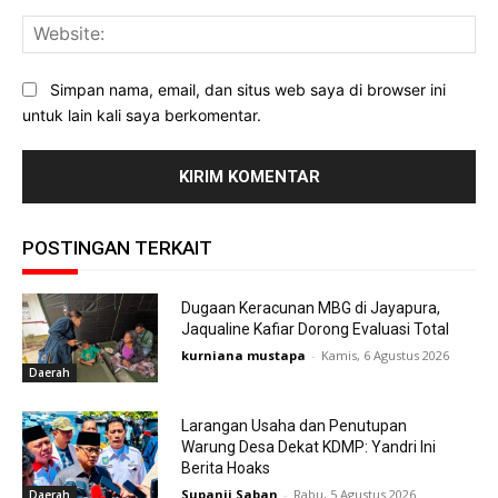
Web
Simpan nama, email, dan situs web saya di browser ini
untuk lain kali saya berkomentar.
POSTINGAN TERKAIT
Dugaan Keracunan MBG di Jayapura,
Jaqualine Kafiar Dorong Evaluasi Total
kurniana mustapa
-
Kamis, 6 Agustus 2026
Daerah
Larangan Usaha dan Penutupan
Warung Desa Dekat KDMP: Yandri Ini
Berita Hoaks
Supanji Saban
-
Rabu, 5 Agustus 2026
Daerah