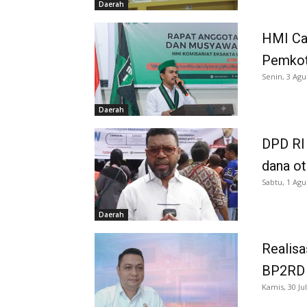
Daerah
HMI Ca
Pemkot
Senin, 3 Agu
Daerah
DPD RI 
dana o
Sabtu, 1 Agu
Daerah
Realisa
BP2RD S
Kamis, 30 Jul