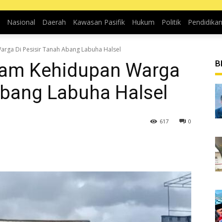
Nasional
Daerah
Kawasan Pasifik
Hukum
Politik
Pendidika
arga Di Pesisir Tanah Abang Labuha Halsel
B
cam Kehidupan Warga
Abang Labuha Halsel
617
0