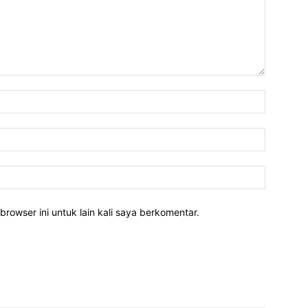
Nama:*
Email:*
Website:
rowser ini untuk lain kali saya berkomentar.