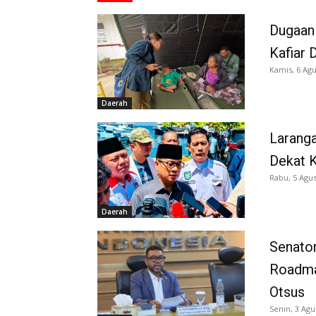
Dugaan
Kafiar 
Kamis, 6 Agu
Daerah
Larang
Dekat K
Rabu, 5 Agus
Daerah
Senator
Roadma
Otsus
Senin, 3 Agu