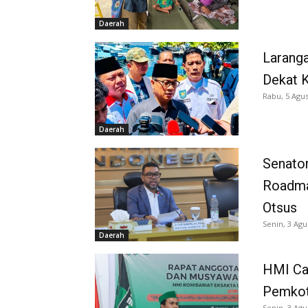
Daerah
Larang
Dekat K
Rabu, 5 Agus
Daerah
Senator
Roadma
Otsus
Senin, 3 Agu
Daerah
HMI Ca
Pemkot
Senin, 3 Agu