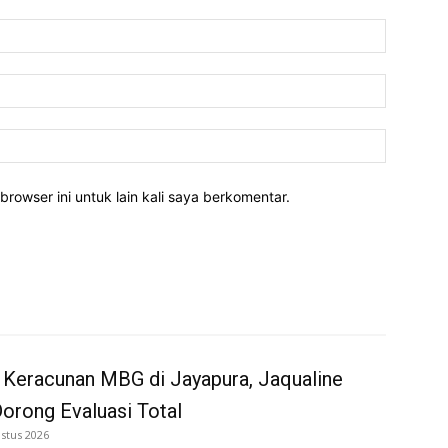
Nama:*
Email:*
Website:
rowser ini untuk lain kali saya berkomentar.
 Keracunan MBG di Jayapura, Jaqualine
Dorong Evaluasi Total
stus 2026