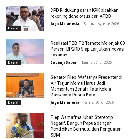
DPD RI dukung saran KPK pisahkan
rekening dana otsus dari APBD
Jaga Melanesia
-
Sabtu, 1 Agustus 2026
Daerah
Realisasi PBB-P2 Ternate Melonjak 80
Persen, BP2RD Siap Lanjutkan Inovasi
Layanan
Supanji Saban
-
Kamis, 30 Juli 2026
Daerah
Senator Filep: Wafatnya Presenter di
Air Terjun Memti Harus Jadi
Momentum Benahi Tata Kelola
Pariwisata Papua Barat
Jaga Melanesia
-
Kamis, 30 Juli 2026
Daerah
Filep Wamafma: Ubah Stereotip
Negatif, Bangun Papua dengan
Pendidikan Bermutu dan Penguatan
SDM