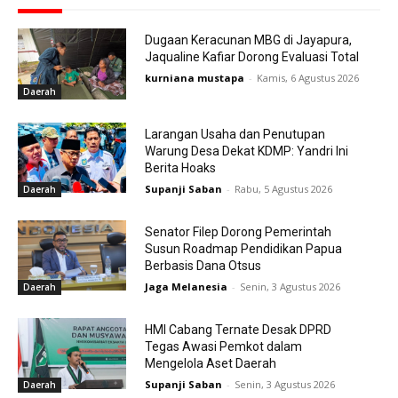
Dugaan Keracunan MBG di Jayapura,
Jaqualine Kafiar Dorong Evaluasi Total
kurniana mustapa
-
Kamis, 6 Agustus 2026
Daerah
Larangan Usaha dan Penutupan
Warung Desa Dekat KDMP: Yandri Ini
Berita Hoaks
Supanji Saban
-
Rabu, 5 Agustus 2026
Daerah
Senator Filep Dorong Pemerintah
Susun Roadmap Pendidikan Papua
Berbasis Dana Otsus
Jaga Melanesia
-
Senin, 3 Agustus 2026
Daerah
HMI Cabang Ternate Desak DPRD
Tegas Awasi Pemkot dalam
Mengelola Aset Daerah
Supanji Saban
-
Senin, 3 Agustus 2026
Daerah