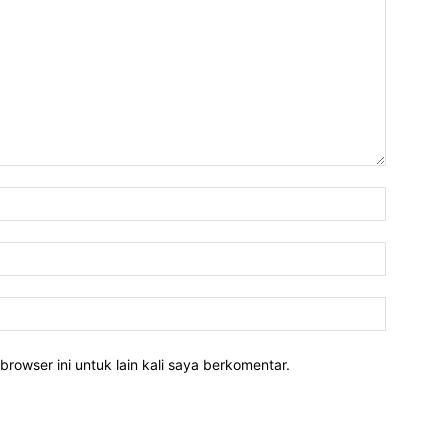
Nama:*
Email:*
Website:
rowser ini untuk lain kali saya berkomentar.