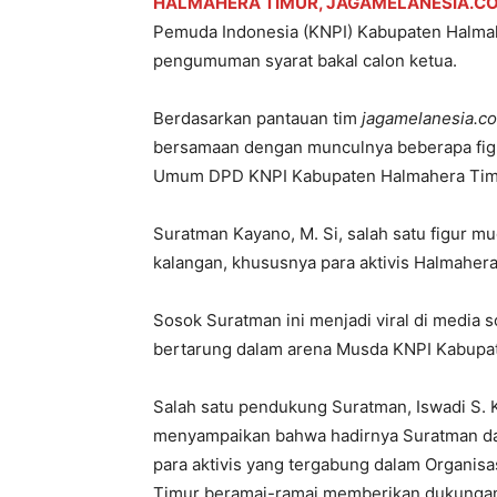
HALMAHERA TIMUR, JAGAMELANESIA.C
Pemuda Indonesia (KNPI) Kabupaten Halmah
pengumuman syarat bakal calon ketua.
Berdasarkan pantauan tim
jagamelanesia.c
bersamaan dengan munculnya beberapa figur
Umum DPD KNPI Kabupaten Halmahera Timur
Suratman Kayano, M. Si, salah satu figur m
kalangan, khususnya para aktivis Halmahera
Sosok Suratman ini menjadi viral di media
bertarung dalam arena Musda KNPI Kabupat
Salah satu pendukung Suratman, Iswadi S. 
menyampaikan bahwa hadirnya Suratman da
para aktivis yang tergabung dalam Organi
Timur beramai-ramai memberikan dukungan