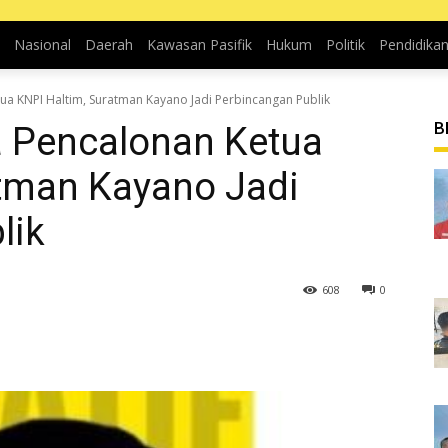
Nasional
Daerah
Kawasan Pasifik
Hukum
Politik
Pendidika
a KNPI Haltim, Suratman Kayano Jadi Perbincangan Publik
B
 Pencalonan Ketua
atman Kayano Jadi
lik
608
0