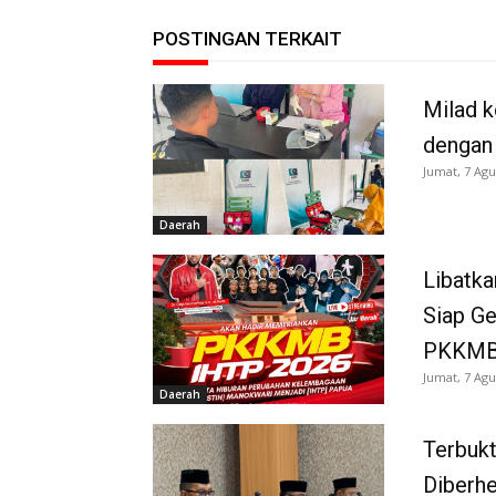
POSTINGAN TERKAIT
Milad k
dengan
Jumat, 7 Agu
Daerah
Libatka
Siap G
PKKMB
Jumat, 7 Agu
Daerah
Terbukt
Diberh