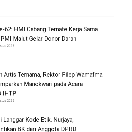
e-62: HMI Cabang Ternate Kerja Sama
 PMI Malut Gelar Donor Darah
stus 2026
n Artis Ternama, Rektor Filep Wamafma
emparkan Manokwari pada Acara
 IHTP
stus 2026
i Langgar Kode Etik, Nurjaya,
entikan BK dari Anggota DPRD