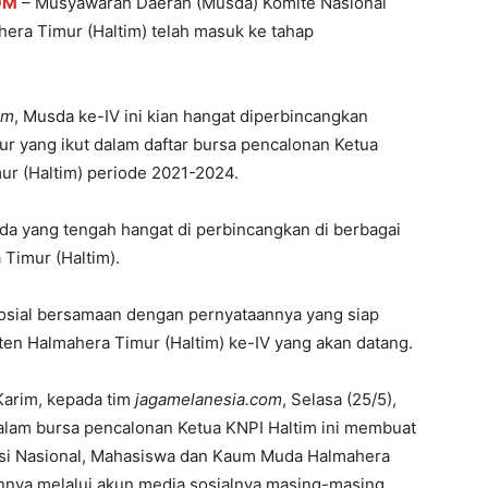
OM
– Musyawarah Daerah (Musda) Komite Nasional
era Timur (Haltim) telah masuk ke tahap
om
, Musda ke-IV ini kian hangat diperbincangkan
 yang ikut dalam daftar bursa pencalonan Ketua
 (Haltim) periode 2021-2024.
uda yang tengah hangat di perbincangkan di berbagai
 Timur (Haltim).
 sosial bersamaan dengan pernyataannya yang siap
en Halmahera Timur (Haltim) ke-IV yang akan datang.
Karim, kepada tim
jagamelanesia.com
, Selasa (25/5),
lam bursa pencalonan Ketua KNPI Haltim ini membuat
sasi Nasional, Mahasiswa dan Kaum Muda Halmahera
nya melalui akun media sosialnya masing-masing.