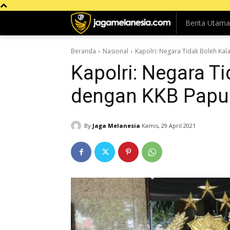
Berita Utama
Beranda
Nasional
Kapolri: Negara Tidak Boleh Ka
Kapolri: Negara T
dengan KKB Papu
By
Jaga Melanesia
Kamis, 29 April 2021