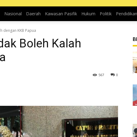
Nasional
Daerah
Kawasan Pasifik
Hukum
Politik
Pendidika
lah dengan KKB Papua
B
idak Boleh Kalah
a
567
0