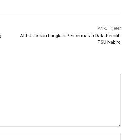
Artikulli tjetër
g
Afif Jelaskan Langkah Pencermatan Data Pemilih
PSU Nabire
Nama:*