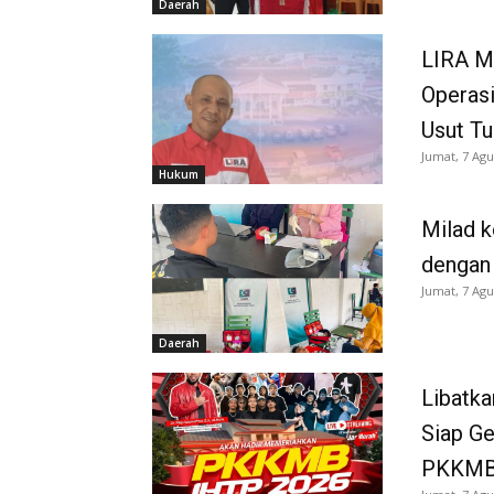
Daerah
LIRA M
Operasi
Usut Tu
Jumat, 7 Agu
Hukum
Milad k
dengan
Jumat, 7 Agu
Daerah
Libatka
Siap G
PKKMB