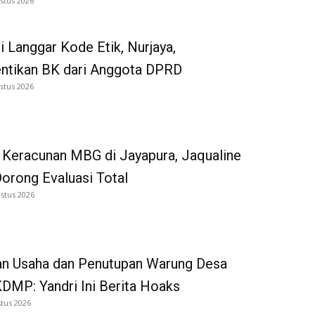
stus 2026
i Langgar Kode Etik, Nurjaya,
entikan BK dari Anggota DPRD
stus 2026
 Keracunan MBG di Jayapura, Jaqualine
Dorong Evaluasi Total
stus 2026
an Usaha dan Penutupan Warung Desa
DMP: Yandri Ini Berita Hoaks
tus 2026