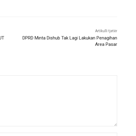
Artikulli tjetër
 UT
DPRD Minta Dishub Tak Lagi Lakukan Penagihan
Area Pasar
Nama:*