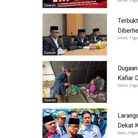
Jumat, 7 Agu
Daerah
Terbukt
Diberh
Jumat, 7 Agu
Daerah
Dugaan
Kafiar 
Kamis, 6 Agu
Daerah
Larang
Dekat K
Rabu, 5 Agus