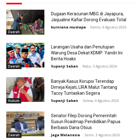
Dugaan Keracunan MBG di Jayapura,
Jaqualine Kafiar Dorong Evaluasi Total
kurniana mustapa
-
Kamis, 6 Agustus 2026
Daerah
Larangan Usaha dan Penutupan
Warung Desa Dekat KDMP: Yandri Ini
Berita Hoaks
Supanji Saban
-
Rabu, 5 Agustus 2026
Daerah
Banyak Kasus Korupsi Terendap
Dimeja Kejati, LIRA Malut Tantang
Tacoy Tuntaskan Segera
Supanji Saban
-
Selasa, 4 Agustus 2026
Hukum
Senator Filep Dorong Pemerintah
Susun Roadmap Pendidikan Papua
Berbasis Dana Otsus
Jaga Melanesia
-
Senin, 3 Agustus 2026
Daerah