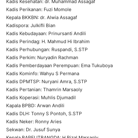
Kadis Kesehatan: dr. Muhammad Assagaf
Kadis Perikanan: Fuzi Momole
Kepala BKKBN: dr. Alwia Assagaf
Kadispora: Julkifli Bian
Kadis Kebudayaan: Prinursanti Andili
Kadis Perindag: H. Mahmud Hi Ibrahim
Kadis Perhubungan: Ruspandi, S.STP
Kadis Perkim: Nuryadin Rachman
Kadis Pemberdayaan Perempuan: Ema Tukuboya
Kadis Kominfo: Wahyu S Permana
Kadis DPMTSP: Nuryani Amra, S.STP
Kadis Pertanian: Thamrin Marsaoly
Kadis Koperasi: Muhlis Djumadil
Kapala BPBD: Arwan Andili
Kadis DLH: Tonny S Pontoh, S.STP
Kadis Neker: Ronny Aries
Sekwan: Dr. Jusuf Sunya
Kepala BAPELITBANGDA: H Rizal Marsaoly