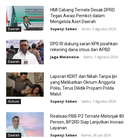
HMI Cabang Ternate Desak DPRD
Tegas Awasi Pemkot dalam
Mengelola Aset Daerah
Supanji Saban
-
Senin, 3 Agustus 2026
Daerah
DPD RI dukung saran KPK pisahkan
rekening dana otsus dari APBD
Jaga Melanesia
-
Sabtu, 1 Agustus 2026
Daerah
Laporan KDRT dan Nikah Tanpa Ijin
yang Melibatkan Oknum Anggota
Polisi, Terus Dilidik Propam Polda
Malut
Supanji Saban
-
Sabtu, 1 Agustus 2026
Hukum
Realisasi PBB-P2 Ternate Melonjak 80
Persen, BP2RD Siap Lanjutkan Inovasi
Layanan
Supanji Saban
-
Kamis, 30 Juli 2026
Daerah