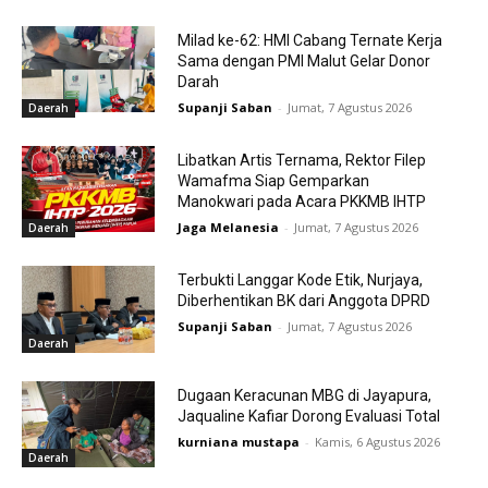
Milad ke-62: HMI Cabang Ternate Kerja
Sama dengan PMI Malut Gelar Donor
Darah
Supanji Saban
-
Jumat, 7 Agustus 2026
Daerah
Libatkan Artis Ternama, Rektor Filep
Wamafma Siap Gemparkan
Manokwari pada Acara PKKMB IHTP
Jaga Melanesia
-
Jumat, 7 Agustus 2026
Daerah
Terbukti Langgar Kode Etik, Nurjaya,
Diberhentikan BK dari Anggota DPRD
Supanji Saban
-
Jumat, 7 Agustus 2026
Daerah
Dugaan Keracunan MBG di Jayapura,
Jaqualine Kafiar Dorong Evaluasi Total
kurniana mustapa
-
Kamis, 6 Agustus 2026
Daerah