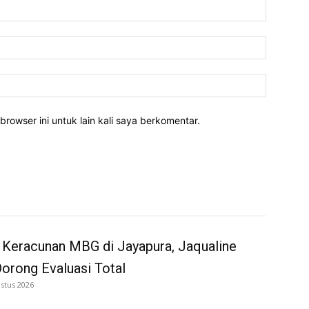
Nama:*
Email:*
Website:
rowser ini untuk lain kali saya berkomentar.
 Keracunan MBG di Jayapura, Jaqualine
Dorong Evaluasi Total
stus 2026