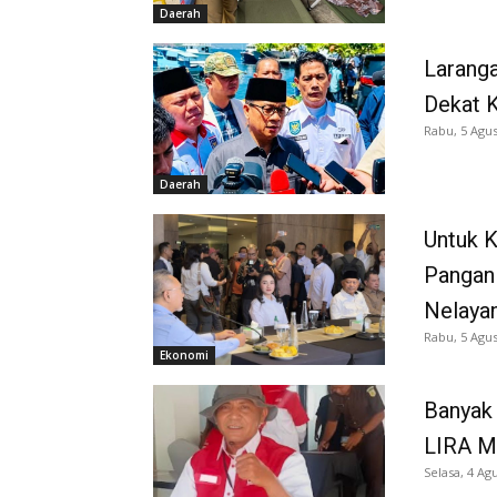
Daerah
Larang
Dekat K
Rabu, 5 Agus
Daerah
Untuk 
Pangan
Nelaya
Rabu, 5 Agus
Ekonomi
Banyak 
LIRA M
Selasa, 4 Ag