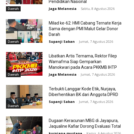
Pendidikan Nasional
Jaga Melanesia
-
Sabtu, 8 Agustus 2026
Daerah
Milad ke-62: HMI Cabang Ternate Kerja
Sama dengan PMI Malut Gelar Donor
Darah
Supanji Saban
-
Jumat, 7 Agustus 2026
Daerah
Libatkan Artis Ternama, Rektor Filep
Wamafma Siap Gemparkan
Manokwari pada Acara PKKMB IHTP
Jaga Melanesia
-
Jumat, 7 Agustus 2026
Daerah
Terbukti Langgar Kode Etik, Nurjaya,
Diberhentikan BK dari Anggota DPRD
Supanji Saban
-
Jumat, 7 Agustus 2026
Daerah
Dugaan Keracunan MBG di Jayapura,
Jaqualine Kafiar Dorong Evaluasi Total
kurniana mustapa
-
Kamis, 6 Agustus 2026