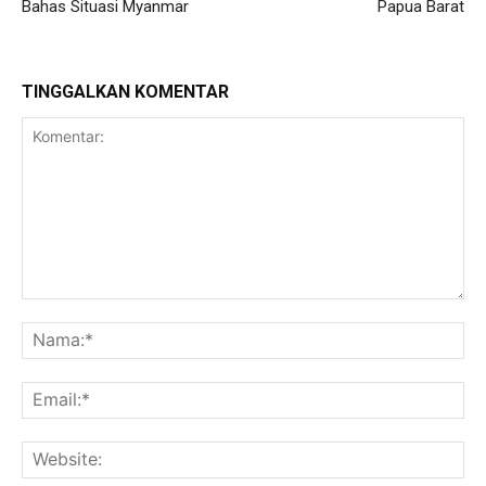
Bahas Situasi Myanmar
Papua Barat
TINGGALKAN KOMENTAR
Komentar:
Na
Ema
Web