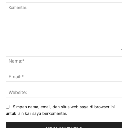
Komentar:
Na
Ema
Web
Simpan nama, email, dan situs web saya di browser ini
untuk lain kali saya berkomentar.