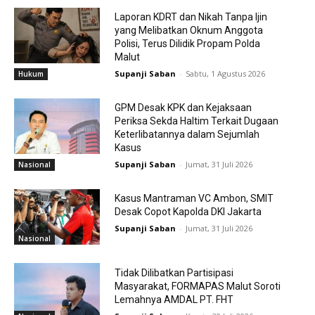
Laporan KDRT dan Nikah Tanpa Ijin
yang Melibatkan Oknum Anggota
Polisi, Terus Dilidik Propam Polda
Malut
Supanji Saban
-
Sabtu, 1 Agustus 2026
Hukum
GPM Desak KPK dan Kejaksaan
Periksa Sekda Haltim Terkait Dugaan
Keterlibatannya dalam Sejumlah
Kasus
Supanji Saban
-
Jumat, 31 Juli 2026
Nasional
Kasus Mantraman VC Ambon, SMIT
Desak Copot Kapolda DKI Jakarta
Supanji Saban
-
Jumat, 31 Juli 2026
Nasional
Tidak Dilibatkan Partisipasi
Masyarakat, FORMAPAS Malut Soroti
Lemahnya AMDAL PT. FHT