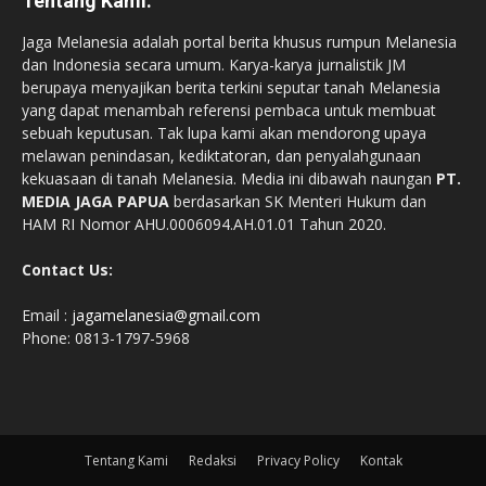
Tentang Kami:
Jaga Melanesia adalah portal berita khusus rumpun Melanesia
dan Indonesia secara umum. Karya-karya jurnalistik JM
berupaya menyajikan berita terkini seputar tanah Melanesia
yang dapat menambah referensi pembaca untuk membuat
sebuah keputusan. Tak lupa kami akan mendorong upaya
melawan penindasan, kediktatoran, dan penyalahgunaan
kekuasaan di tanah Melanesia. Media ini dibawah naungan
PT.
MEDIA JAGA PAPUA
berdasarkan SK Menteri Hukum dan
HAM RI Nomor AHU.0006094.AH.01.01 Tahun 2020.
Contact Us:
Email :
jagamelanesia@gmail.com
Phone: 0813-1797-5968
Tentang Kami
Redaksi
Privacy Policy
Kontak