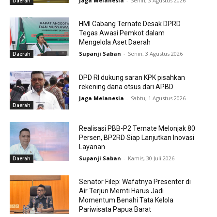
Jaga Melanesia
-
Senin, 3 Agustus 2026
Daerah
HMI Cabang Ternate Desak DPRD
Tegas Awasi Pemkot dalam
Mengelola Aset Daerah
Supanji Saban
-
Senin, 3 Agustus 2026
Daerah
DPD RI dukung saran KPK pisahkan
rekening dana otsus dari APBD
Jaga Melanesia
-
Sabtu, 1 Agustus 2026
Daerah
Realisasi PBB-P2 Ternate Melonjak 80
Persen, BP2RD Siap Lanjutkan Inovasi
Layanan
Supanji Saban
-
Kamis, 30 Juli 2026
Daerah
Senator Filep: Wafatnya Presenter di
Air Terjun Memti Harus Jadi
Momentum Benahi Tata Kelola
Pariwisata Papua Barat