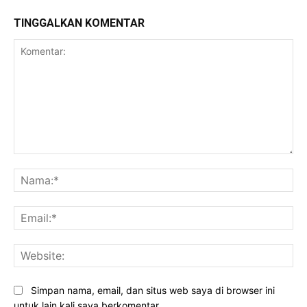
TINGGALKAN KOMENTAR
Komentar:
Na
Ema
Web
Simpan nama, email, dan situs web saya di browser ini
untuk lain kali saya berkomentar.