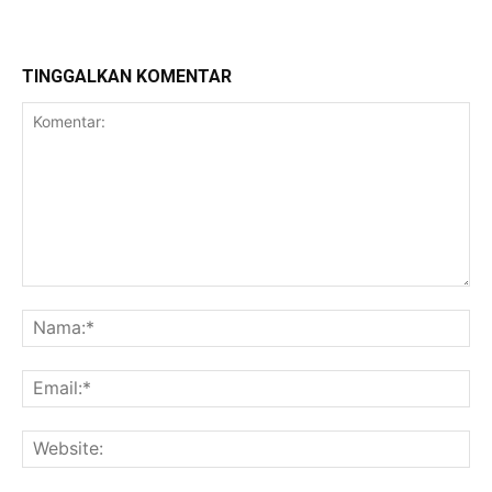
TINGGALKAN KOMENTAR
Komentar:
Na
Ema
Web