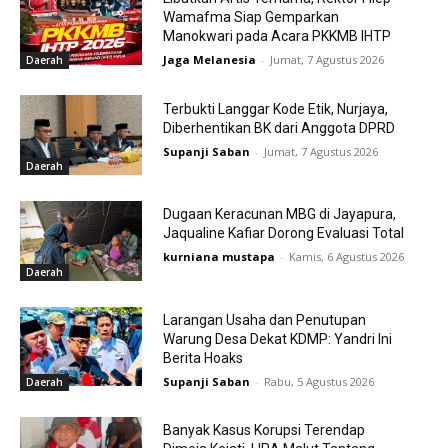
Wamafma Siap Gemparkan
Manokwari pada Acara PKKMB IHTP
Jaga Melanesia
-
Jumat, 7 Agustus 2026
Daerah
Terbukti Langgar Kode Etik, Nurjaya,
Diberhentikan BK dari Anggota DPRD
Supanji Saban
-
Jumat, 7 Agustus 2026
Daerah
Dugaan Keracunan MBG di Jayapura,
Jaqualine Kafiar Dorong Evaluasi Total
kurniana mustapa
-
Kamis, 6 Agustus 2026
Daerah
Larangan Usaha dan Penutupan
Warung Desa Dekat KDMP: Yandri Ini
Berita Hoaks
Supanji Saban
-
Rabu, 5 Agustus 2026
Daerah
Banyak Kasus Korupsi Terendap