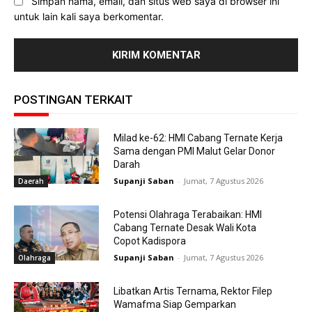
Simpan nama, email, dan situs web saya di browser ini
untuk lain kali saya berkomentar.
POSTINGAN TERKAIT
Milad ke-62: HMI Cabang Ternate Kerja
Sama dengan PMI Malut Gelar Donor
Darah
Supanji Saban
-
Jumat, 7 Agustus 2026
Daerah
Potensi Olahraga Terabaikan: HMI
Cabang Ternate Desak Wali Kota
Copot Kadispora
Supanji Saban
-
Jumat, 7 Agustus 2026
Olahraga
Libatkan Artis Ternama, Rektor Filep
Wamafma Siap Gemparkan