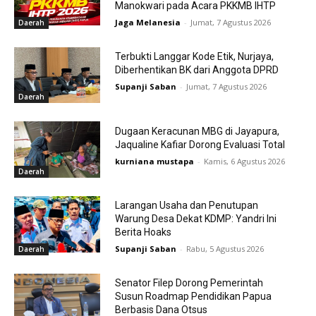
Manokwari pada Acara PKKMB IHTP
Jaga Melanesia
-
Jumat, 7 Agustus 2026
Daerah
Terbukti Langgar Kode Etik, Nurjaya,
Diberhentikan BK dari Anggota DPRD
Supanji Saban
-
Jumat, 7 Agustus 2026
Daerah
Dugaan Keracunan MBG di Jayapura,
Jaqualine Kafiar Dorong Evaluasi Total
kurniana mustapa
-
Kamis, 6 Agustus 2026
Daerah
Larangan Usaha dan Penutupan
Warung Desa Dekat KDMP: Yandri Ini
Berita Hoaks
Supanji Saban
-
Rabu, 5 Agustus 2026
Daerah
Senator Filep Dorong Pemerintah
Susun Roadmap Pendidikan Papua
Berbasis Dana Otsus