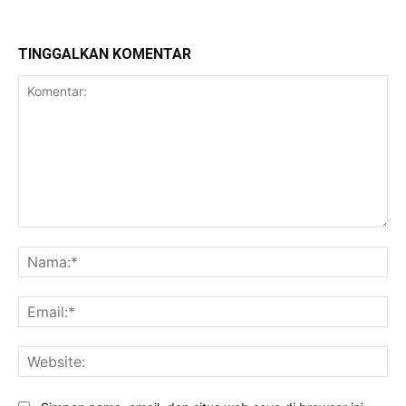
TINGGALKAN KOMENTAR
Komentar:
Na
Ema
Web