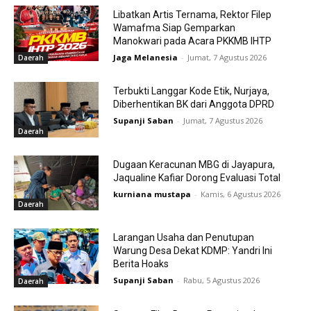
Libatkan Artis Ternama, Rektor Filep
Wamafma Siap Gemparkan
Manokwari pada Acara PKKMB IHTP
Jaga Melanesia
-
Jumat, 7 Agustus 2026
Daerah
Terbukti Langgar Kode Etik, Nurjaya,
Diberhentikan BK dari Anggota DPRD
Supanji Saban
-
Jumat, 7 Agustus 2026
Daerah
Dugaan Keracunan MBG di Jayapura,
Jaqualine Kafiar Dorong Evaluasi Total
kurniana mustapa
-
Kamis, 6 Agustus 2026
Daerah
Larangan Usaha dan Penutupan
Warung Desa Dekat KDMP: Yandri Ini
Berita Hoaks
Supanji Saban
-
Rabu, 5 Agustus 2026
Daerah