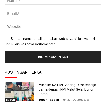
Ema
Web
Simpan nama, email, dan situs web saya di browser ini
untuk lain kali saya berkomentar.
POSTINGAN TERKAIT
Milad ke-62: HMI Cabang Ternate Kerja
Sama dengan PMI Malut Gelar Donor
Darah
Supanji Saban
-
Jumat, 7 Agustus 2026
Daerah