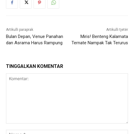
Artikulli paraprak
Artikulli tjetër
Bulan Depan, Venue Panahan
Miris! Benteng Kalamata
dan Asrama Harus Rampung
Ternate Nampak Tak Terurus
TINGGALKAN KOMENTAR
Komentar:
Na