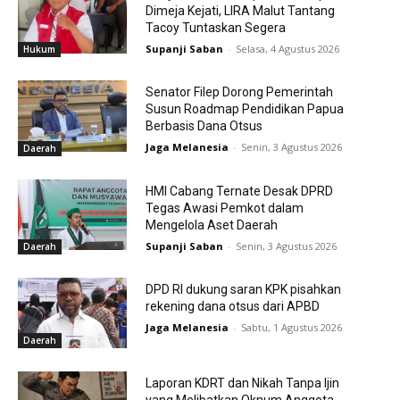
Dimeja Kejati, LIRA Malut Tantang
Tacoy Tuntaskan Segera
Supanji Saban
-
Selasa, 4 Agustus 2026
Hukum
Senator Filep Dorong Pemerintah
Susun Roadmap Pendidikan Papua
Berbasis Dana Otsus
Jaga Melanesia
-
Senin, 3 Agustus 2026
Daerah
HMI Cabang Ternate Desak DPRD
Tegas Awasi Pemkot dalam
Mengelola Aset Daerah
Supanji Saban
-
Senin, 3 Agustus 2026
Daerah
DPD RI dukung saran KPK pisahkan
rekening dana otsus dari APBD
Jaga Melanesia
-
Sabtu, 1 Agustus 2026
Daerah
Laporan KDRT dan Nikah Tanpa Ijin