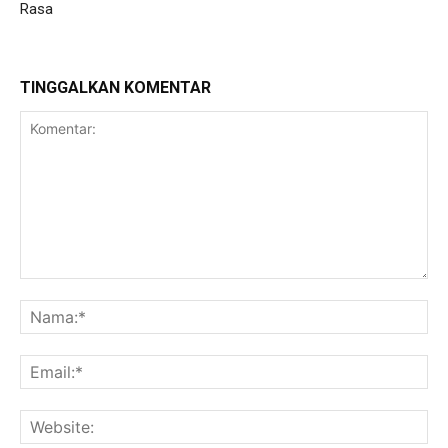
Rasa
TINGGALKAN KOMENTAR
Komentar:
Na
Ema
Web