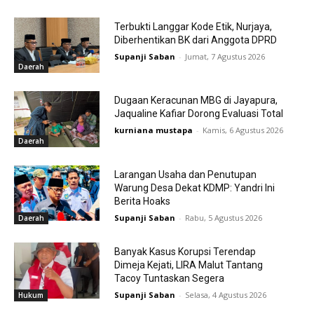
Terbukti Langgar Kode Etik, Nurjaya,
Diberhentikan BK dari Anggota DPRD
Supanji Saban
-
Jumat, 7 Agustus 2026
Daerah
Dugaan Keracunan MBG di Jayapura,
Jaqualine Kafiar Dorong Evaluasi Total
kurniana mustapa
-
Kamis, 6 Agustus 2026
Daerah
Larangan Usaha dan Penutupan
Warung Desa Dekat KDMP: Yandri Ini
Berita Hoaks
Supanji Saban
-
Rabu, 5 Agustus 2026
Daerah
Banyak Kasus Korupsi Terendap
Dimeja Kejati, LIRA Malut Tantang
Tacoy Tuntaskan Segera
Supanji Saban
-
Selasa, 4 Agustus 2026
Hukum