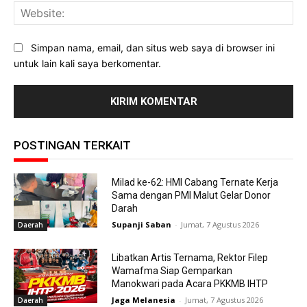
Web
Simpan nama, email, dan situs web saya di browser ini
untuk lain kali saya berkomentar.
POSTINGAN TERKAIT
Milad ke-62: HMI Cabang Ternate Kerja
Sama dengan PMI Malut Gelar Donor
Darah
Supanji Saban
-
Jumat, 7 Agustus 2026
Daerah
Libatkan Artis Ternama, Rektor Filep
Wamafma Siap Gemparkan
Manokwari pada Acara PKKMB IHTP
Jaga Melanesia
-
Jumat, 7 Agustus 2026
Daerah