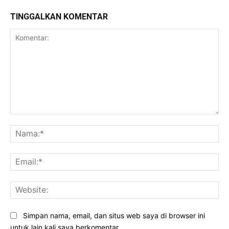
TINGGALKAN KOMENTAR
Komentar:
Na
Ema
Web
Simpan nama, email, dan situs web saya di browser ini
untuk lain kali saya berkomentar.