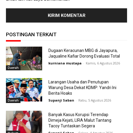
POSTINGAN TERKAIT
Dugaan Keracunan MBG di Jayapura,
Jaqualine Kafiar Dorong Evaluasi Total
kurniana mustapa
-
Kamis, 6 Agustus 2026
Daerah
Larangan Usaha dan Penutupan
Warung Desa Dekat KDMP: Yandri Ini
Berita Hoaks
Supanji Saban
-
Rabu, 5 Agustus 2026
Daerah
Banyak Kasus Korupsi Terendap
Dimeja Kejati, LIRA Malut Tantang
Tacoy Tuntaskan Segera
Supanji Saban
-
Selasa, 4 Agustus 2026
Hukum