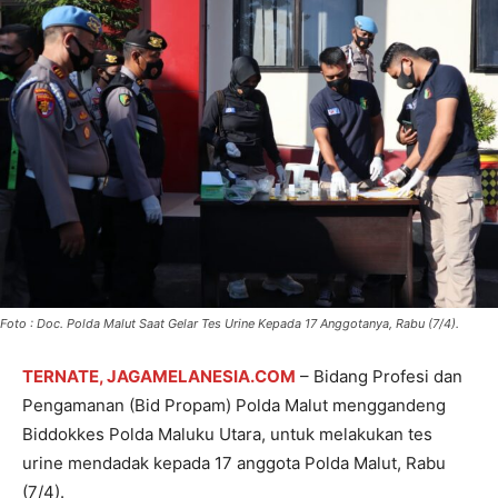
Foto : Doc. Polda Malut Saat Gelar Tes Urine Kepada 17 Anggotanya, Rabu (7/4).
TERNATE, JAGAMELANESIA.COM
– Bidang Profesi dan
Pengamanan (Bid Propam) Polda Malut menggandeng
Biddokkes Polda Maluku Utara, untuk melakukan tes
urine mendadak kepada 17 anggota Polda Malut, Rabu
(7/4).