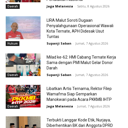
Jaga Melanesia
-
Sabtu, 8 Agustus 2026
Daerah
LIRA Malut Soroti Dugaan
Penyalahgunaan Operasional Wawali
Kota Ternate, APH Didesak Usut
Tuntas
Supanji Saban
-
Jumat, 7 Agustus 2026
Hukum
Milad ke-62: HMI Cabang Ternate Kerja
Sama dengan PMI Malut Gelar Donor
Darah
Supanji Saban
-
Jumat, 7 Agustus 2026
Daerah
Libatkan Artis Ternama, Rektor Filep
Wamafma Siap Gemparkan
Manokwari pada Acara PKKMB IHTP
Jaga Melanesia
-
Jumat, 7 Agustus 2026
Daerah
Terbukti Langgar Kode Etik, Nurjaya,
Diberhentikan BK dari Anggota DPRD