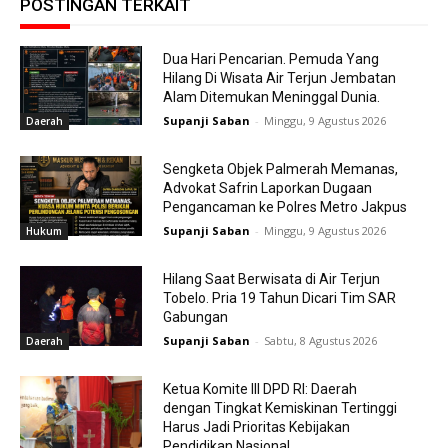
POSTINGAN TERKAIT
Dua Hari Pencarian. Pemuda Yang
Hilang Di Wisata Air Terjun Jembatan
Alam Ditemukan Meninggal Dunia.
Supanji Saban
-
Minggu, 9 Agustus 2026
Daerah
Sengketa Objek Palmerah Memanas,
Advokat Safrin Laporkan Dugaan
Pengancaman ke Polres Metro Jakpus
Supanji Saban
-
Minggu, 9 Agustus 2026
Hukum
Hilang Saat Berwisata di Air Terjun
Tobelo. Pria 19 Tahun Dicari Tim SAR
Gabungan
Supanji Saban
-
Sabtu, 8 Agustus 2026
Daerah
Ketua Komite III DPD RI: Daerah
dengan Tingkat Kemiskinan Tertinggi
Harus Jadi Prioritas Kebijakan
Pendidikan Nasional