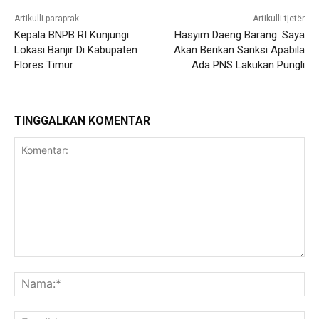
Artikulli paraprak
Artikulli tjetër
Kepala BNPB RI Kunjungi
Hasyim Daeng Barang: Saya
Lokasi Banjir Di Kabupaten
Akan Berikan Sanksi Apabila
Flores Timur
Ada PNS Lakukan Pungli
TINGGALKAN KOMENTAR
Komentar:
Na
Ema