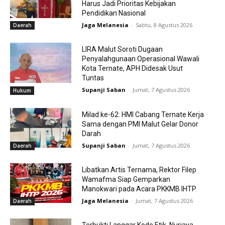
Harus Jadi Prioritas Kebijakan
Pendidikan Nasional
Jaga Melanesia
-
Sabtu, 8 Agustus 2026
Daerah
LIRA Malut Soroti Dugaan
Penyalahgunaan Operasional Wawali
Kota Ternate, APH Didesak Usut
Tuntas
Supanji Saban
-
Jumat, 7 Agustus 2026
Hukum
Milad ke-62: HMI Cabang Ternate Kerja
Sama dengan PMI Malut Gelar Donor
Darah
Supanji Saban
-
Jumat, 7 Agustus 2026
Daerah
Libatkan Artis Ternama, Rektor Filep
Wamafma Siap Gemparkan
Manokwari pada Acara PKKMB IHTP
Jaga Melanesia
-
Jumat, 7 Agustus 2026
Daerah
Terbukti Langgar Kode Etik, Nurjaya,