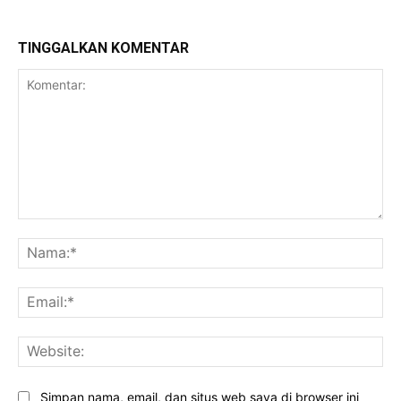
TINGGALKAN KOMENTAR
Komentar:
Na
Ema
Web
Simpan nama, email, dan situs web saya di browser ini