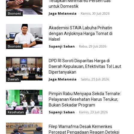
Tetapkan Minimal 60 Persen Gas
untuk Domestik
Jaga Melanesia
-
Kamis, 30 Juli 2026
Ekonomi
Akademisi STAIA Labuha Prihatin
dengan Anjloknya Harga Tomat di
Halsel
Supanji Saban
-
Rabu, 29 Juli 2026
Ekonomi
DPD RI Soroti Disparitas Harga di
Daerah Kepulauan, Efektivitas Tol Laut
Dipertanyakan
Jaga Melanesia
-
Sabtu, 25 Juli 2026
Daerah
Pimpin Rabu Menyapa Sekda Ternate:
Pelayanan Kesehatan Harus Terukur,
Bukan Sekadar Program
Supanji Saban
-
Kamis, 23 Juli 2026
Kesehatan
Filep Wamafma Desak Kemenkes
Percepat Pengadaan Reagen Deteksi