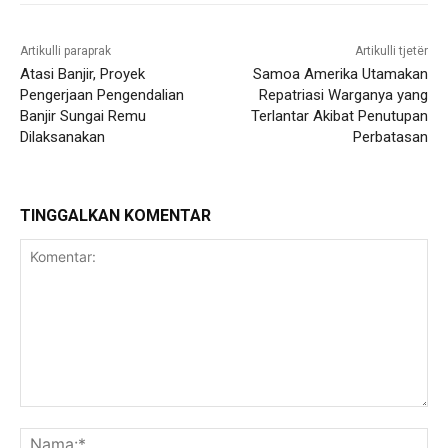
Artikulli paraprak
Artikulli tjetër
Atasi Banjir, Proyek
Samoa Amerika Utamakan
Pengerjaan Pengendalian
Repatriasi Warganya yang
Banjir Sungai Remu
Terlantar Akibat Penutupan
Dilaksanakan
Perbatasan
TINGGALKAN KOMENTAR
Komentar:
Na