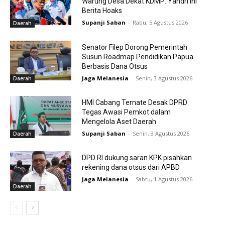
Warung Desa Dekat KDMP: Yandri Ini
Berita Hoaks
Supanji Saban
-
Rabu, 5 Agustus 2026
Daerah
Senator Filep Dorong Pemerintah
Susun Roadmap Pendidikan Papua
Berbasis Dana Otsus
Jaga Melanesia
-
Senin, 3 Agustus 2026
Daerah
HMI Cabang Ternate Desak DPRD
Tegas Awasi Pemkot dalam
Mengelola Aset Daerah
Supanji Saban
-
Senin, 3 Agustus 2026
Daerah
DPD RI dukung saran KPK pisahkan
rekening dana otsus dari APBD
Jaga Melanesia
-
Sabtu, 1 Agustus 2026
Daerah