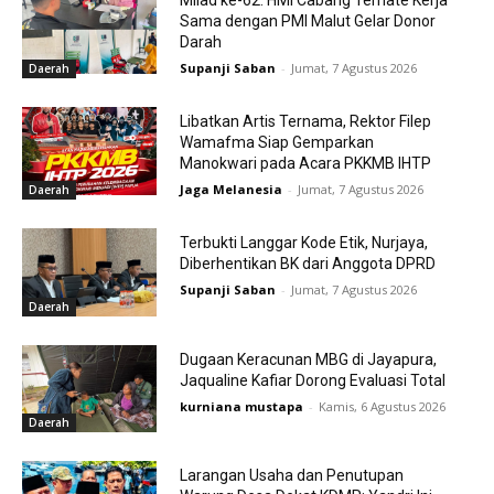
Milad ke-62: HMI Cabang Ternate Kerja
Sama dengan PMI Malut Gelar Donor
Darah
Supanji Saban
-
Jumat, 7 Agustus 2026
Daerah
Libatkan Artis Ternama, Rektor Filep
Wamafma Siap Gemparkan
Manokwari pada Acara PKKMB IHTP
Jaga Melanesia
-
Jumat, 7 Agustus 2026
Daerah
Terbukti Langgar Kode Etik, Nurjaya,
Diberhentikan BK dari Anggota DPRD
Supanji Saban
-
Jumat, 7 Agustus 2026
Daerah
Dugaan Keracunan MBG di Jayapura,
Jaqualine Kafiar Dorong Evaluasi Total
kurniana mustapa
-
Kamis, 6 Agustus 2026
Daerah
Larangan Usaha dan Penutupan