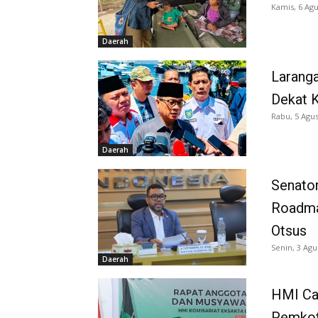
Kamis, 6 Agu
Daerah
Larang
Dekat K
Rabu, 5 Agus
Daerah
Senator
Roadma
Otsus
Senin, 3 Agu
Daerah
HMI Ca
Pemkot