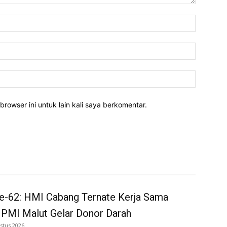
Nama:*
Email:*
Website:
rowser ini untuk lain kali saya berkomentar.
e-62: HMI Cabang Ternate Kerja Sama
 PMI Malut Gelar Donor Darah
stus 2026