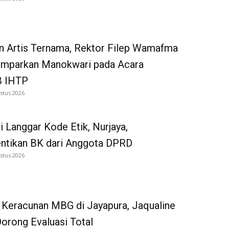
n Artis Ternama, Rektor Filep Wamafma
emparkan Manokwari pada Acara
 IHTP
stus 2026
i Langgar Kode Etik, Nurjaya,
entikan BK dari Anggota DPRD
stus 2026
 Keracunan MBG di Jayapura, Jaqualine
Dorong Evaluasi Total