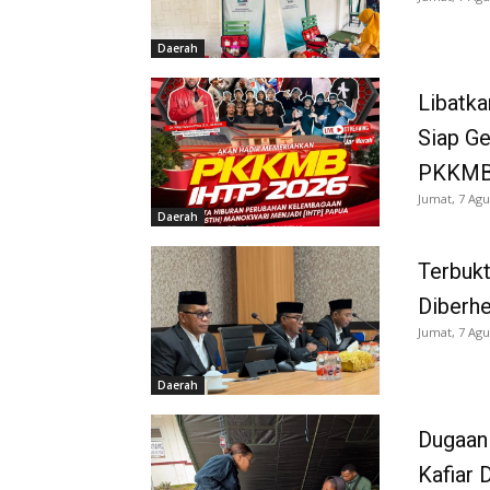
Daerah
Libatka
Siap G
PKKMB
Jumat, 7 Agu
Daerah
Terbukt
Diberh
Jumat, 7 Agu
Daerah
Dugaan
Kafiar 