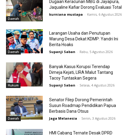
Dugaan Keracunan MBG di Jayapura,
Jaqualine Kafiar Dorong Evaluasi Total
kurniana mustapa
-
Kamis, 6 Agustus 2026
Daerah
Larangan Usaha dan Penutupan
Warung Desa Dekat KDMP: Yandri Ini
Berita Hoaks
Supanji Saban
-
Rabu, 5 Agustus 2026
Daerah
Banyak Kasus Korupsi Terendap
Dimeja Kejati, LIRA Malut Tantang
Tacoy Tuntaskan Segera
Supanji Saban
-
Selasa, 4 Agustus 2026
Hukum
Senator Filep Dorong Pemerintah
Susun Roadmap Pendidikan Papua
Berbasis Dana Otsus
Jaga Melanesia
-
Senin, 3 Agustus 2026
Daerah
HMI Cabang Ternate Desak DPRD