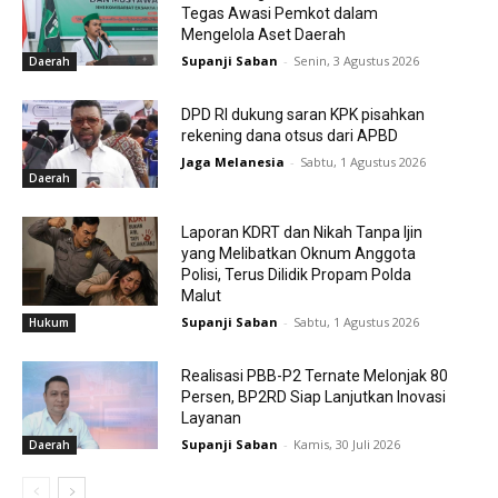
Tegas Awasi Pemkot dalam
Mengelola Aset Daerah
Supanji Saban
-
Senin, 3 Agustus 2026
Daerah
DPD RI dukung saran KPK pisahkan
rekening dana otsus dari APBD
Jaga Melanesia
-
Sabtu, 1 Agustus 2026
Daerah
Laporan KDRT dan Nikah Tanpa Ijin
yang Melibatkan Oknum Anggota
Polisi, Terus Dilidik Propam Polda
Malut
Supanji Saban
-
Sabtu, 1 Agustus 2026
Hukum
Realisasi PBB-P2 Ternate Melonjak 80
Persen, BP2RD Siap Lanjutkan Inovasi
Layanan
Supanji Saban
-
Kamis, 30 Juli 2026
Daerah